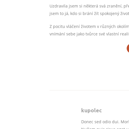
Uzdravila jsem si některá svá zranění, př
jsem to já, kdo si brání žít spokojený život
Z pocitu vláčení životem v různých okolí
vnímání sebe jako tvůrce své vlastní reali
kupolec
Donec sed odio dui. Morb