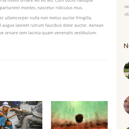
rna mollis ornare vel eu leo. Cum sociis natoque
AK
parturient montes, nascetur ridiculus mus.
UD
c ullamcorper nulla non metus auctor fringilla.
el augue laoreet rutrum faucibus dolor auctor. Aenean
ue ornare sem lacinia quam venenatis vestibulum.
N