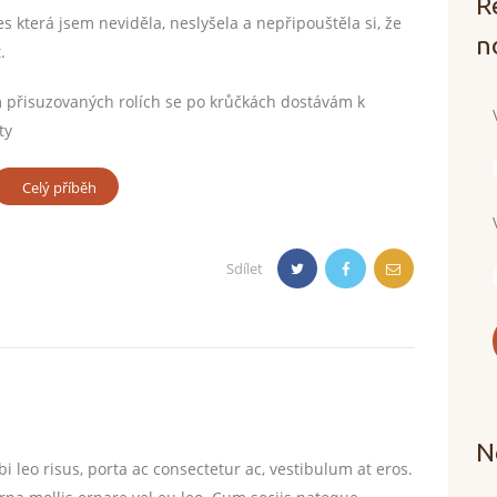
R
es která jsem neviděla, neslyšela a nepřipouštěla si, že
n
.
m přisuzovaných rolích se po krůčkách dostávám k
ty
Celý příběh
Sdílet
N
i leo risus, porta ac consectetur ac, vestibulum at eros.