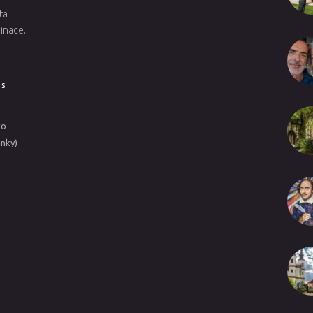
ta
inace.
 s
vo
nky)