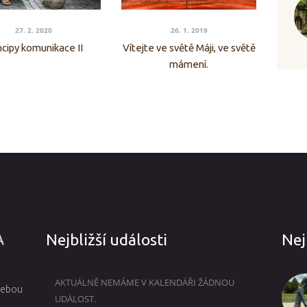
27. 2. 2020
26. 1. 2019
ncipy komunikace II
Vítejte ve světě Máji, ve světě
mámení.
Nejbližší události
Nej
AKTUÁLNĚ NEMÁME V KALENDÁŘI ŽÁDNOU
 sebou
UDÁLOST.