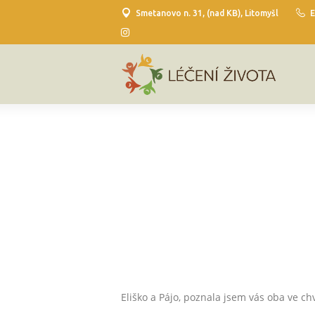
Smetanovo n. 31, (nad KB), Litomyšl
E
Eliško a Pájo, poznala jsem vás oba ve ch