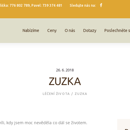
Nabízíme
liška: 776 802 789, Pavel: 739 374 481
Sledujte nás na:
LÉČENÍ ŽIVOTA
Léčení života
Ceny
Nabízíme
Ceny
O nás
Dotazy
Poslechněte s
O nás
Dotazy
26. 6. 2018
Poslechněte si
ZUZKA
Blog
LÉČENÍ ŽIVOTA
ZUZKA
Kontakt
víli, kdy jsem moc nevěděla co dál se životem.