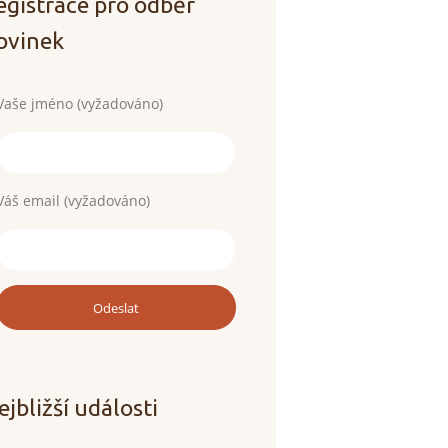
egistrace pro odběr
ovinek
Vaše jméno (vyžadováno)
Váš email (vyžadováno)
ejbližší události