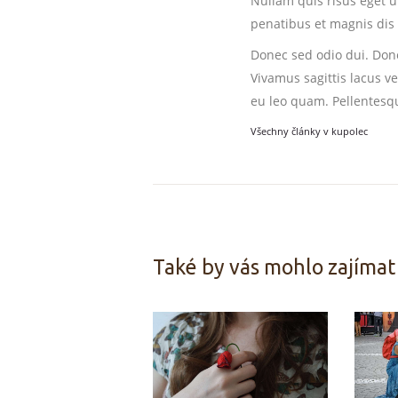
Nullam quis risus eget u
penatibus et magnis dis 
Donec sed odio dui. Done
Vivamus sagittis lacus v
eu leo quam. Pellentesq
Všechny články v
kupolec
NAVIGACE
PRO
PŘÍSPĚVEK
Také by vás mohlo zajímat